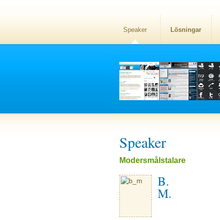
Speaker
Lösningar
Speaker
Modersmålstalare
B.
M.