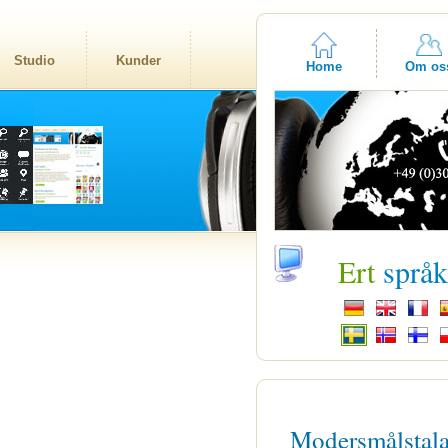
Studio
Kunder
Home
Om os
Ert
språ
Modersmålstal