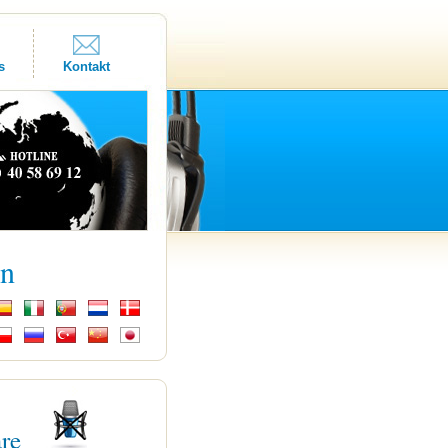
s
Kontakt
kn
are