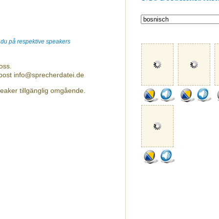
r du på respektive speakers
oss.
-post info@sprecherdatei.de
peaker tillgänglig omgående.