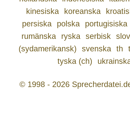
kinesiska
koreanska
kroati
persiska
polska
portugisiska
rumänska
ryska
serbisk
slo
(sydamerikansk)
svenska
th
tyska (ch)
ukrainsk
© 1998 - 2026 Sprecherdatei.d