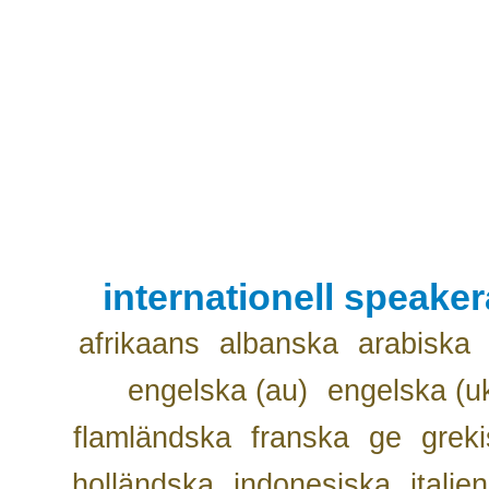
internationell speake
afrikaans
albanska
arabiska
engelska (au)
engelska (u
flamländska
franska
ge
grek
holländska
indonesiska
italie