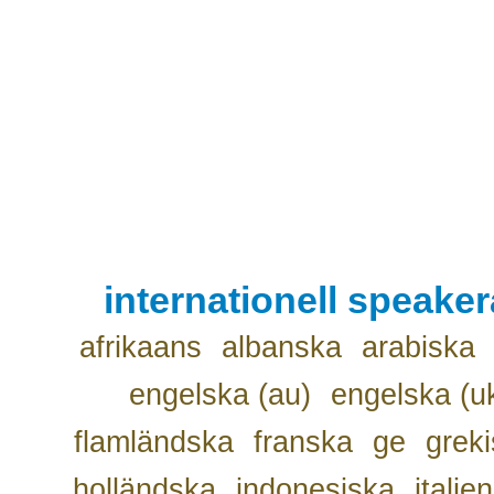
internationell speake
afrikaans
albanska
arabiska
engelska (au)
engelska (u
flamländska
franska
ge
grek
holländska
indonesiska
italie