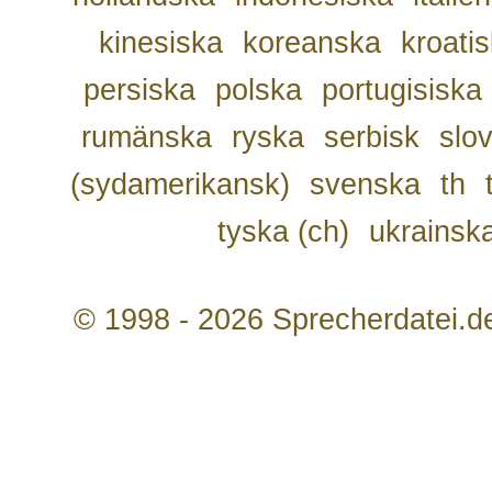
kinesiska
koreanska
kroati
persiska
polska
portugisiska
rumänska
ryska
serbisk
slo
(sydamerikansk)
svenska
th
tyska (ch)
ukrainsk
© 1998 - 2026 Sprecherdatei.d