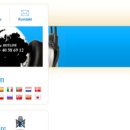
s
Kontakt
kn
are