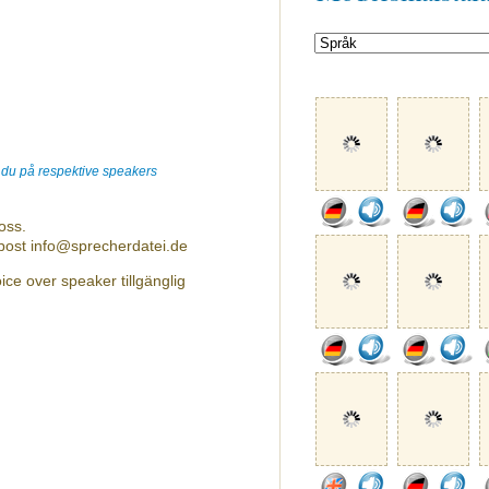
r du på respektive speakers
oss.
-post info@sprecherdatei.de
ice over speaker tillgänglig