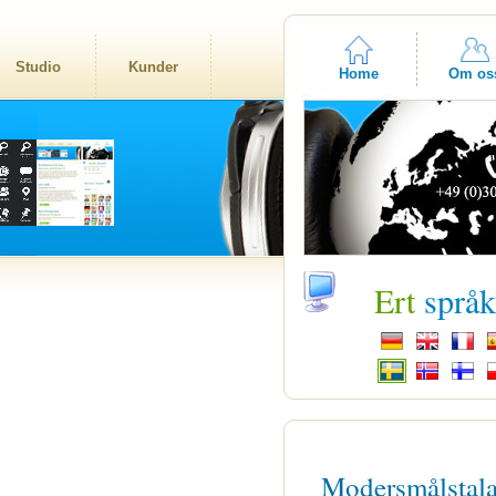
Studio
Kunder
Home
Om os
Ert
språ
Modersmålstal