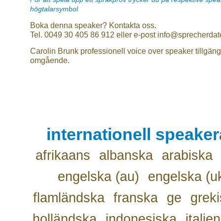
högtalarsymbol
Boka denna speaker? Kontakta oss.
Tel. 0049 30 405 86 912 eller e-post info@sprecherdat
Carolin Brunk professionell voice over speaker tillgäng
omgående.
internationell speake
afrikaans
albanska
arabiska
engelska (au)
engelska (u
flamländska
franska
ge
grek
holländska
indonesiska
italie