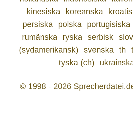
kinesiska
koreanska
kroati
persiska
polska
portugisiska
rumänska
ryska
serbisk
slo
(sydamerikansk)
svenska
th
tyska (ch)
ukrainsk
© 1998 - 2026 Sprecherdatei.d