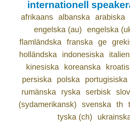
internationell speake
afrikaans
albanska
arabiska
engelska (au)
engelska (u
flamländska
franska
ge
grek
holländska
indonesiska
italie
kinesiska
koreanska
kroati
persiska
polska
portugisiska
rumänska
ryska
serbisk
slo
(sydamerikansk)
svenska
th
tyska (ch)
ukrainsk