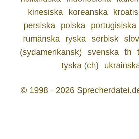
kinesiska
koreanska
kroati
persiska
polska
portugisiska
rumänska
ryska
serbisk
slo
(sydamerikansk)
svenska
th
tyska (ch)
ukrainsk
© 1998 - 2026 Sprecherdatei.d