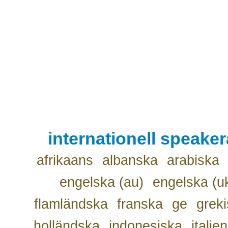
internationell speake
afrikaans
albanska
arabiska
engelska (au)
engelska (u
flamländska
franska
ge
grek
holländska
indonesiska
italie