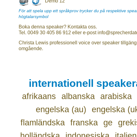
Demo 12
För att spela upp ett språkprov trycker du på respektive spe
högtalarsymbol
Boka denna speaker? Kontakta oss.
Tel. 0049 30 405 86 912 eller e-post info@sprecherdat
Christa Lewis professionell voice over speaker tillgäng
omgående.
internationell speake
afrikaans
albanska
arabiska
engelska (au)
engelska (u
flamländska
franska
ge
grek
holländska
indonesiska
italie