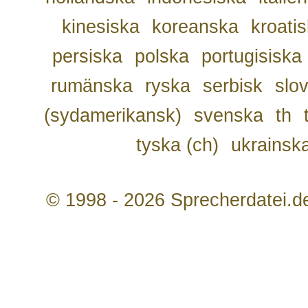
kinesiska
koreanska
kroati
persiska
polska
portugisiska
rumänska
ryska
serbisk
slo
(sydamerikansk)
svenska
th
tyska (ch)
ukrainsk
© 1998 - 2026 Sprecherdatei.d