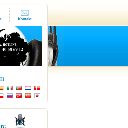
s
Kontakt
kn
are