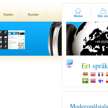
Studio
Kunder
Home
Om os
Ert
språ
Modersmålstal