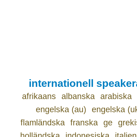
internationell speake
afrikaans
albanska
arabiska
engelska (au)
engelska (u
flamländska
franska
ge
grek
holländska
indonesiska
italie