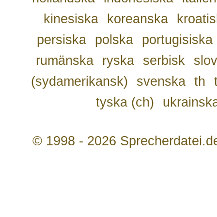
kinesiska
koreanska
kroati
persiska
polska
portugisiska
rumänska
ryska
serbisk
slo
(sydamerikansk)
svenska
th
tyska (ch)
ukrainsk
© 1998 - 2026 Sprecherdatei.d