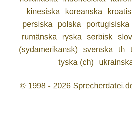
kinesiska
koreanska
kroati
persiska
polska
portugisiska
rumänska
ryska
serbisk
slo
(sydamerikansk)
svenska
th
tyska (ch)
ukrainsk
© 1998 - 2026 Sprecherdatei.d