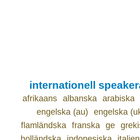
internationell speake
afrikaans
albanska
arabiska
engelska (au)
engelska (u
flamländska
franska
ge
grek
holländska
indonesiska
italie