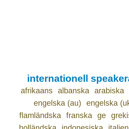
internationell speake
afrikaans
albanska
arabiska
engelska (au)
engelska (u
flamländska
franska
ge
grek
holländska
indonesiska
italie