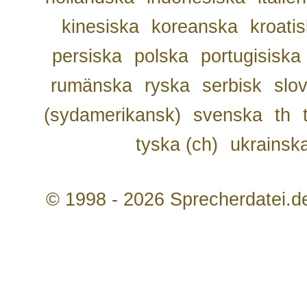
kinesiska
koreanska
kroati
persiska
polska
portugisiska
rumänska
ryska
serbisk
slo
(sydamerikansk)
svenska
th
tyska (ch)
ukrainsk
© 1998 - 2026 Sprecherdatei.d