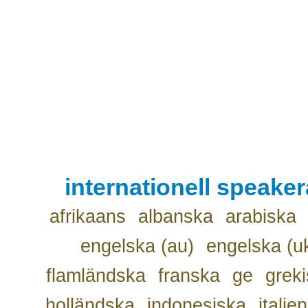
internationell speake
afrikaans
albanska
arabiska
engelska (au)
engelska (u
flamländska
franska
ge
grek
holländska
indonesiska
italie