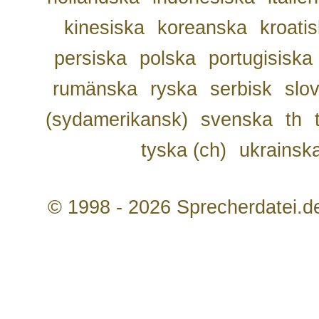
kinesiska
koreanska
kroati
persiska
polska
portugisiska
rumänska
ryska
serbisk
slo
(sydamerikansk)
svenska
th
tyska (ch)
ukrainsk
© 1998 - 2026 Sprecherdatei.d