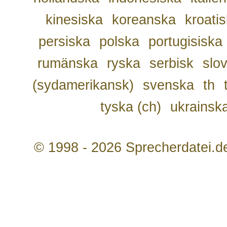
kinesiska
koreanska
kroati
persiska
polska
portugisiska
rumänska
ryska
serbisk
slo
(sydamerikansk)
svenska
th
tyska (ch)
ukrainsk
© 1998 - 2026 Sprecherdatei.d