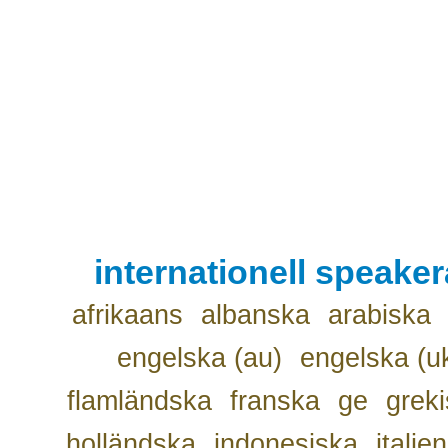
internationell speake
afrikaans
albanska
arabiska
engelska (au)
engelska (u
flamländska
franska
ge
grek
holländska
indonesiska
italie