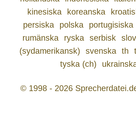
kinesiska
koreanska
kroati
persiska
polska
portugisiska
rumänska
ryska
serbisk
slo
(sydamerikansk)
svenska
th
tyska (ch)
ukrainsk
© 1998 - 2026 Sprecherdatei.d