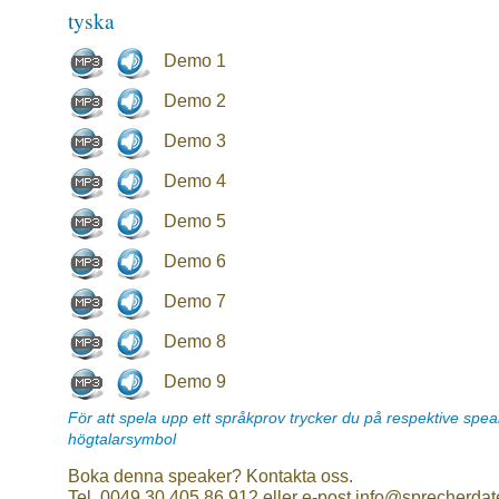
tyska
Demo 1
Demo 2
Demo 3
Demo 4
Demo 5
Demo 6
Demo 7
Demo 8
Demo 9
För att spela upp ett språkprov trycker du på respektive spe
högtalarsymbol
Boka denna speaker? Kontakta oss.
Tel. 0049 30 405 86 912 eller e-post info@sprecherdat