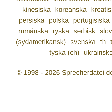
kinesiska
koreanska
kroati
persiska
polska
portugisiska
rumänska
ryska
serbisk
slo
(sydamerikansk)
svenska
th
tyska (ch)
ukrainsk
© 1998 - 2026 Sprecherdatei.d