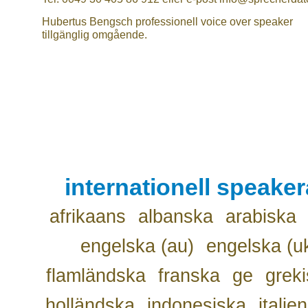
Hubertus Bengsch professionell voice over speaker
tillgänglig omgående.
internationell speake
afrikaans
albanska
arabiska
engelska (au)
engelska (u
flamländska
franska
ge
grek
holländska
indonesiska
italie