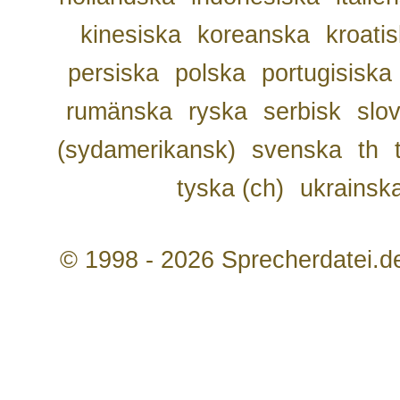
kinesiska
koreanska
kroati
persiska
polska
portugisiska
rumänska
ryska
serbisk
slo
(sydamerikansk)
svenska
th
tyska (ch)
ukrainsk
© 1998 - 2026 Sprecherdatei.d