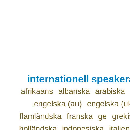
internationell speake
afrikaans
albanska
arabiska
engelska (au)
engelska (u
flamländska
franska
ge
grek
holländska
indonesiska
italie