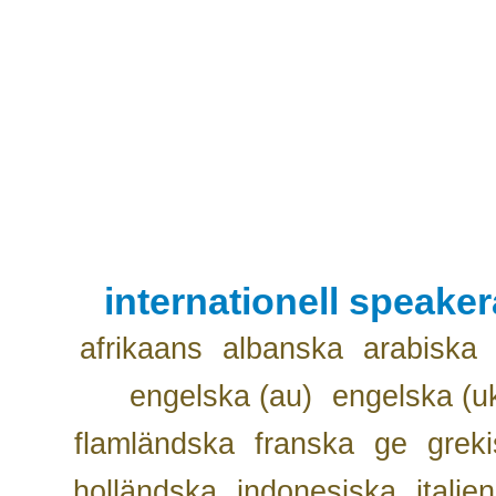
internationell speake
afrikaans
albanska
arabiska
engelska (au)
engelska (u
flamländska
franska
ge
grek
holländska
indonesiska
italie