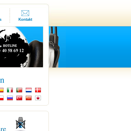
s
Kontakt
kn
are