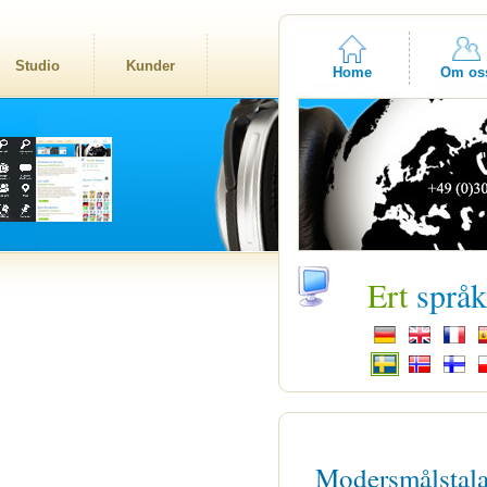
Studio
Kunder
Home
Om os
Ert
språ
Modersmålstal