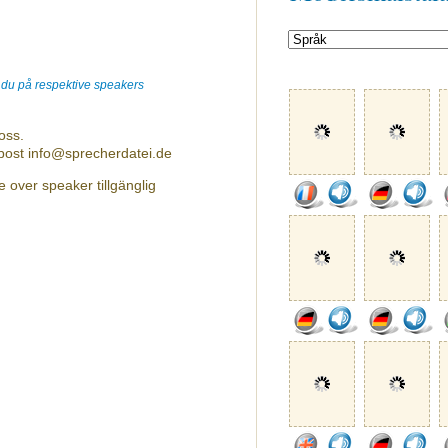
r du på respektive speakers
oss.
-post info@sprecherdatei.de
e over speaker tillgänglig