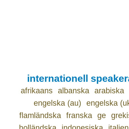
internationell speake
afrikaans
albanska
arabiska
engelska (au)
engelska (u
flamländska
franska
ge
grek
holländska
indonesiska
italie