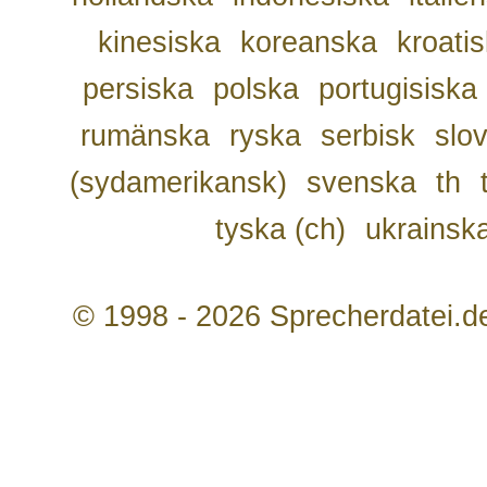
kinesiska
koreanska
kroati
persiska
polska
portugisiska
rumänska
ryska
serbisk
slo
(sydamerikansk)
svenska
th
tyska (ch)
ukrainsk
© 1998 - 2026 Sprecherdatei.d