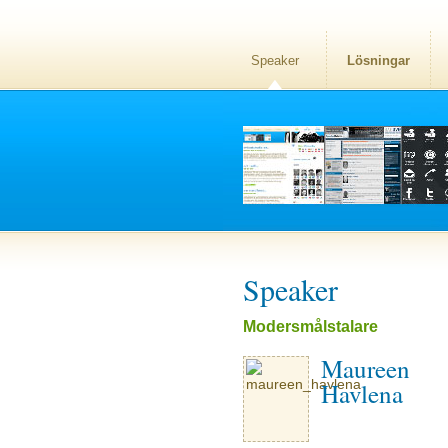
Speaker
Lösningar
Speaker
Modersmålstalare
Maureen
Havlena