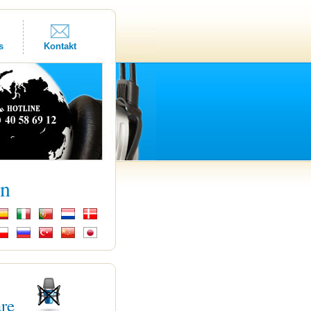
s
Kontakt
kn
are