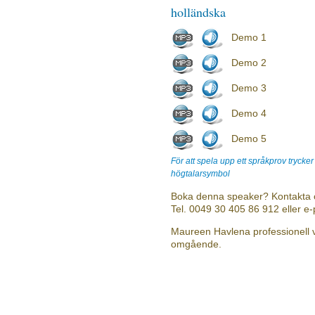
holländska
Demo 1
Demo 2
Demo 3
Demo 4
Demo 5
För att spela upp ett språkprov trycke
högtalarsymbol
Boka denna speaker? Kontakta 
Tel. 0049 30 405 86 912 eller e
Maureen Havlena professionell vo
omgående.