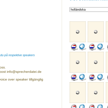
r du på respektive speakers
oss.
-post info@sprecherdatei.de
ice over speaker tillgänglig