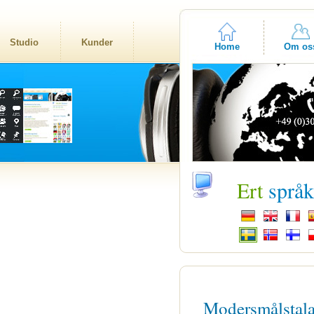
Studio
Kunder
Home
Om os
Ert
språ
Modersmålstal