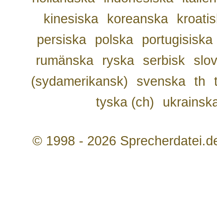
kinesiska
koreanska
kroati
persiska
polska
portugisiska
rumänska
ryska
serbisk
slo
(sydamerikansk)
svenska
th
tyska (ch)
ukrainsk
© 1998 - 2026 Sprecherdatei.d