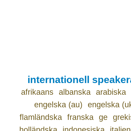
internationell speake
afrikaans
albanska
arabiska
engelska (au)
engelska (u
flamländska
franska
ge
grek
holländska
indonesiska
italie