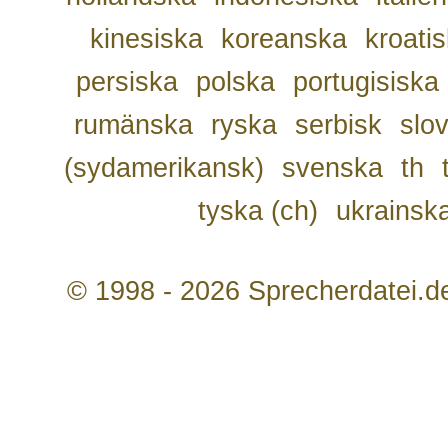
kinesiska
koreanska
kroati
persiska
polska
portugisiska
rumänska
ryska
serbisk
slo
(sydamerikansk)
svenska
th
tyska (ch)
ukrainsk
© 1998 - 2026 Sprecherdatei.d