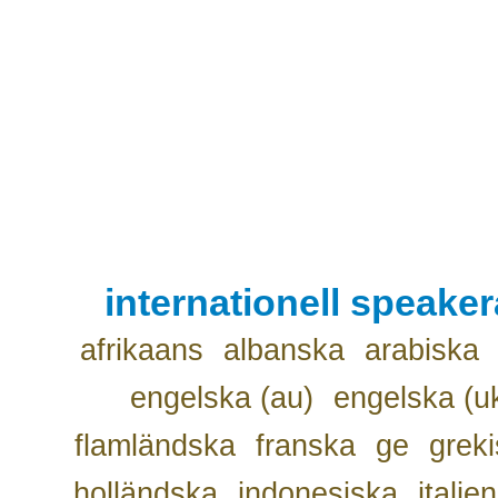
internationell speake
afrikaans
albanska
arabiska
engelska (au)
engelska (u
flamländska
franska
ge
grek
holländska
indonesiska
italie