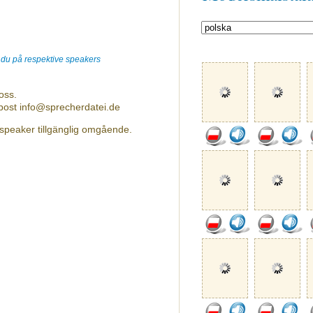
r du på respektive speakers
oss.
-post info@sprecherdatei.de
 speaker tillgänglig omgående.