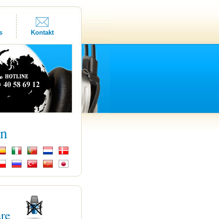
s
Kontakt
kn
are