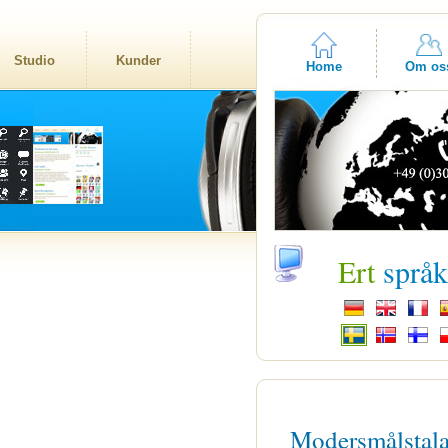
Studio
Kunder
Home
Om os
Ert
språ
Modersmålstal