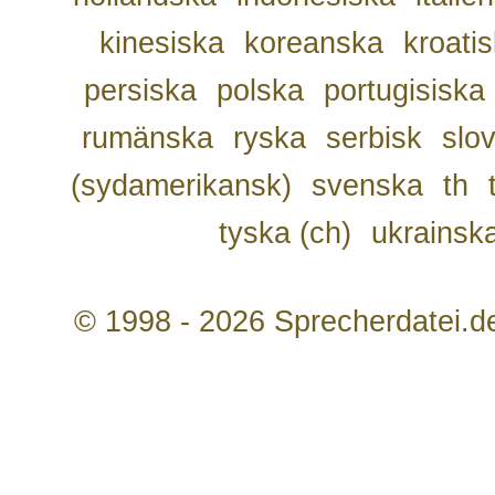
kinesiska
koreanska
kroati
persiska
polska
portugisiska
rumänska
ryska
serbisk
slo
(sydamerikansk)
svenska
th
tyska (ch)
ukrainsk
© 1998 - 2026 Sprecherdatei.d