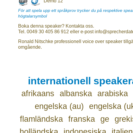
Demo 12
För att spela upp ett språkprov trycker du på respektive spe
högtalarsymbol
Boka denna speaker? Kontakta oss.
Tel. 0049 30 405 86 912 eller e-post info@sprecherdat
Ronald Nitschke professionell voice over speaker tillg
omgående.
internationell speake
afrikaans
albanska
arabiska
engelska (au)
engelska (u
flamländska
franska
ge
grek
holländska
indonesiska
italie