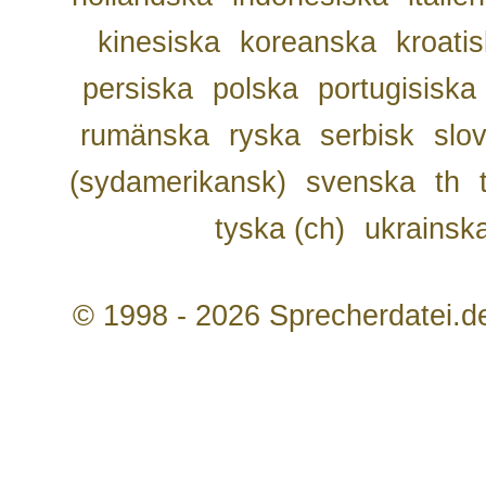
kinesiska
koreanska
kroati
persiska
polska
portugisiska
rumänska
ryska
serbisk
slo
(sydamerikansk)
svenska
th
tyska (ch)
ukrainsk
© 1998 - 2026 Sprecherdatei.d