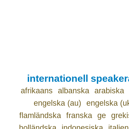
internationell speake
afrikaans
albanska
arabiska
engelska (au)
engelska (u
flamländska
franska
ge
grek
holländska
indonesiska
italie