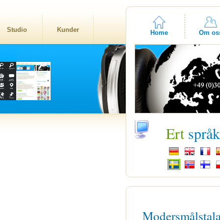
Studio
Kunder
Home
Om os
Ert
språ
Modersmålstal