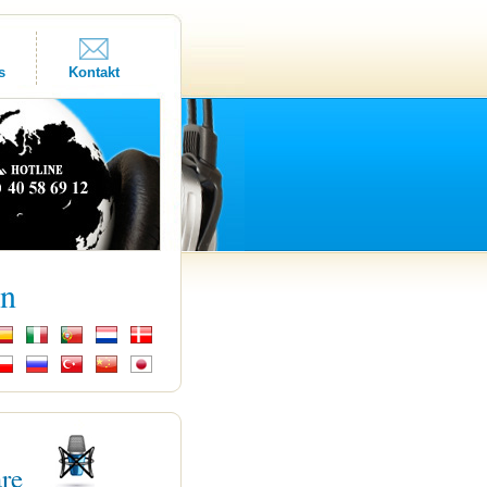
s
Kontakt
kn
are