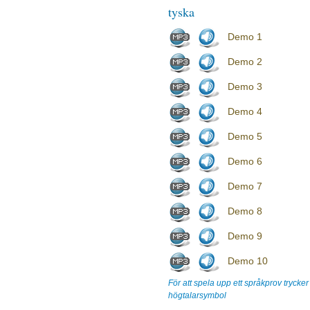
tyska
Demo 1
Demo 2
Demo 3
Demo 4
Demo 5
Demo 6
Demo 7
Demo 8
Demo 9
Demo 10
För att spela upp ett språkprov trycke
högtalarsymbol