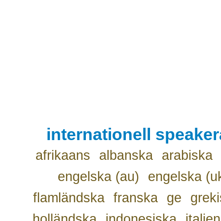
internationell speake
afrikaans
albanska
arabiska
engelska (au)
engelska (u
flamländska
franska
ge
grek
holländska
indonesiska
italie