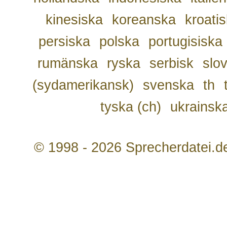
kinesiska
koreanska
kroati
persiska
polska
portugisiska
rumänska
ryska
serbisk
slo
(sydamerikansk)
svenska
th
tyska (ch)
ukrainsk
© 1998 - 2026 Sprecherdatei.d