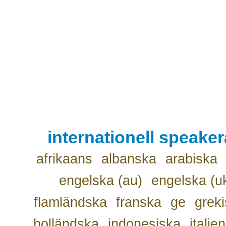
internationell speake
afrikaans
albanska
arabiska
engelska (au)
engelska (u
flamländska
franska
ge
grek
holländska
indonesiska
italie