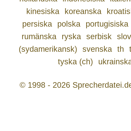
kinesiska
koreanska
kroati
persiska
polska
portugisiska
rumänska
ryska
serbisk
slo
(sydamerikansk)
svenska
th
tyska (ch)
ukrainsk
© 1998 - 2026 Sprecherdatei.d